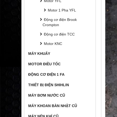
Motor YFL
Motor 1 Pha YFL
Động cơ điện Brook
Crompton
Động cơ điện TCC
Motor KNC
MÁY KHUẤY
MOTOR ĐIỀU TỐC
ĐỘNG CƠ ĐIỆN 1 FA
THIẾT BỊ ĐIỆN SHIHLIN
MÁY BƠM NƯỚC CŨ
MÁY KHOAN BÀN NHẬT CŨ
MÁY NÉN KHÍ CŨ