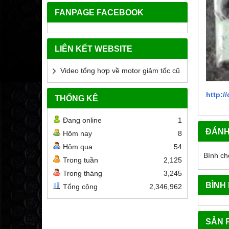
FANPAGE FACEBOOK
LIÊN KẾT WEBSITE
Video tổng hợp về motor giảm tốc cũ
http:
THỐNG KÊ
Đang online
1
ĐÁNH
Hôm nay
8
Hôm qua
54
Bình ch
Trong tuần
2,125
Trong tháng
3,245
BÌNH
Tổng cộng
2,346,962
SẢN 