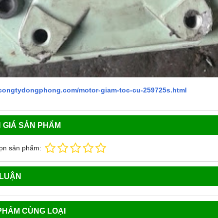
//congtydongphong.com/motor-giam-toc-cu-259725s.html
 GIÁ SẢN PHẨM
ọn sản phẩm:
 LUẬN
PHẨM CÙNG LOẠI