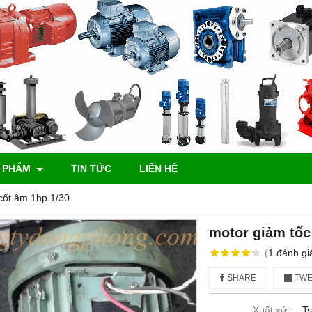
 PHẨM
TIN TỨC
LIÊN HỆ
cốt âm 1hp 1/30
motor giảm tốc
(
1
đánh gi
SHARE
TWE
Xuất xứ :
Ts