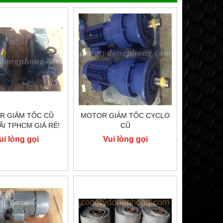
R GIẢM TỐC CŨ
MOTOR GIẢM TỐC CYCLO
ÃI TPHCM GIÁ RẺ!
CŨ
ui lòng gọi
Vui lòng gọi