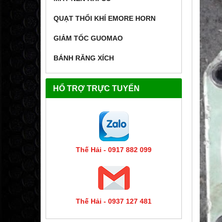
QUẠT THỔI KHÍ EMORE HORN
GIẢM TỐC GUOMAO
BÁNH RĂNG XÍCH
HỔ TRỢ TRỰC TUYẾN
Thế Hải - 0917 882 099
Thế Hải - 0937 127 481