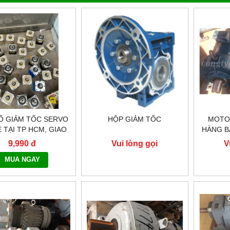
Ố GIẢM TỐC SERVO
HỘP GIẢM TỐC
MOTO
Ẻ TẠI TP HCM, GIAO
HÀNG B
TOÀN QUỐC NHANH
9,990 đ
Vui lòng gọi
V
G - 0917.882.099
MUA NGAY