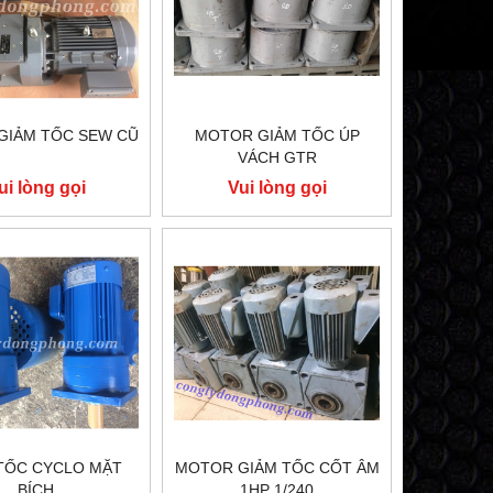
GIẢM TỐC SEW CŨ
MOTOR GIẢM TỐC ÚP
VÁCH GTR
ui lòng gọi
Vui lòng gọi
TỐC CYCLO MẶT
MOTOR GIẢM TỐC CỐT ÂM
BÍCH
1HP 1/240