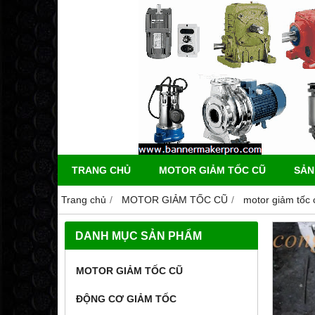
TRANG CHỦ
MOTOR GIẢM TỐC CŨ
SẢN
Trang chủ
MOTOR GIẢM TỐC CŨ
motor giảm tốc 
DANH MỤC SẢN PHẨM
MOTOR GIẢM TỐC CŨ
ĐỘNG CƠ GIẢM TỐC