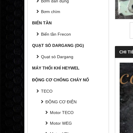
Bơm dân dụng
Bơm chìm
BIẾN TẦN
Biến tần Frecon
QUẠT SÒ DARGANG (DG)
CHI TI
Quạt sò Dargang
MÁY THỔI KHÍ HEYWEL
ĐỘNG CƠ CHỐNG CHÁY NỔ
TECO
ĐỘNG CƠ ĐIỆN
Motor TECO
Motor WEG