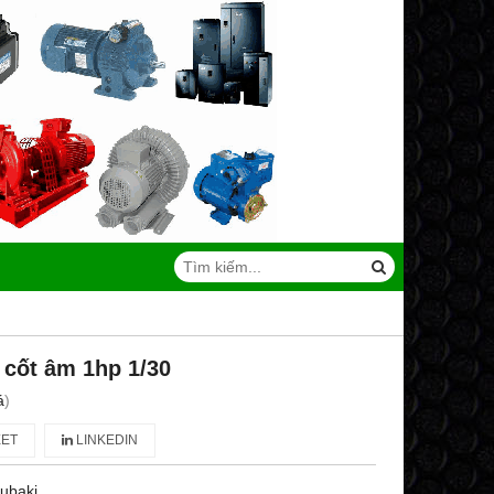
 cốt âm 1hp 1/30
á
)
ET
LINKEDIN
ubaki