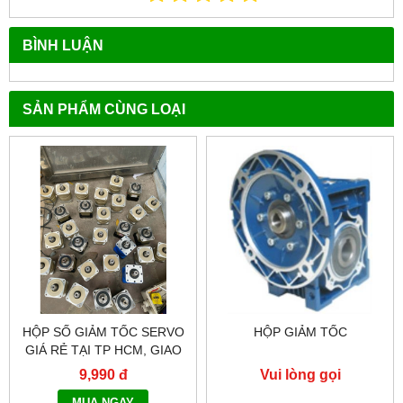
BÌNH LUẬN
SẢN PHẨM CÙNG LOẠI
HỘP SỐ GIẢM TỐC SERVO
HỘP GIẢM TỐC
GIÁ RẺ TẠI TP HCM, GIAO
HÀNG TOÀN QUỐC NHANH
9,990 đ
Vui lòng gọi
CHÓNG - 0917.882.099