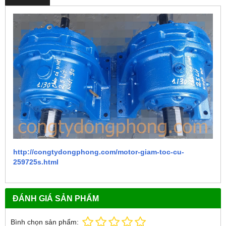
http://congtydongphong.com/motor-giam-toc-cu-
259725s.html
ĐÁNH GIÁ SẢN PHẨM
Bình chọn sản phẩm: