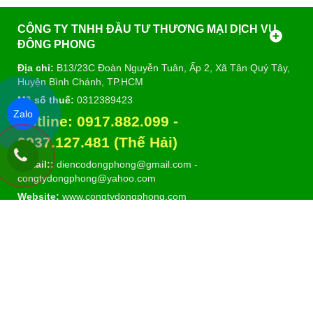
CÔNG TY TNHH ĐẦU TƯ THƯƠNG MẠI DỊCH VỤ
ĐÔNG PHONG
Địa chỉ:
B13/23C Đoàn Nguyễn Tuân, Ấp 2, Xã Tân Quý Tây,
Huyện Bình Chánh, TP.HCM
Mã số thuế:
0312389423
Zalo
Hotline:
0917.882.099
-
09
37.127.481 (Thế Hải)
E-mail::
diencodongphong@gmail.com
-
congtydongphong@yahoo.com
Website:
www.congtydongphong.com
DANH MỤC SẢN PHẨM
Copyright© 2021