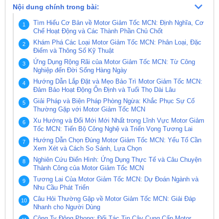
Nội dung chính trong bài:
Tìm Hiểu Cơ Bản về Motor Giảm Tốc MCN: Định Nghĩa, Cơ
Chế Hoạt Động và Các Thành Phần Chủ Chốt
Khám Phá Các Loại Motor Giảm Tốc MCN: Phân Loại, Đặc
Điểm và Thông Số Kỹ Thuật
Ứng Dụng Rộng Rãi của Motor Giảm Tốc MCN: Từ Công
Nghiệp đến Đời Sống Hàng Ngày
Hướng Dẫn Lắp Đặt và Mẹo Bảo Trì Motor Giảm Tốc MCN:
Đảm Bảo Hoạt Động Ổn Định và Tuổi Thọ Dài Lâu
Giải Pháp và Biện Pháp Phòng Ngừa: Khắc Phục Sự Cố
Thường Gặp với Motor Giảm Tốc MCN
Xu Hướng và Đổi Mới Mới Nhất trong Lĩnh Vực Motor Giảm
Tốc MCN: Tiến Bộ Công Nghệ và Triển Vọng Tương Lai
Hướng Dẫn Chọn Đúng Motor Giảm Tốc MCN: Yếu Tố Cần
Xem Xét và Cách So Sánh, Lựa Chọn
Nghiên Cứu Điển Hình: Ứng Dụng Thực Tế và Câu Chuyện
Thành Công của Motor Giảm Tốc MCN
Tương Lai Của Motor Giảm Tốc MCN: Dự Đoán Ngành và
Nhu Cầu Phát Triển
Câu Hỏi Thường Gặp về Motor Giảm Tốc MCN: Giải Đáp
Nhanh cho Người Dùng
Công Ty Đông Phong: Đối Tác Tin Cậy Cung Cấp Motor