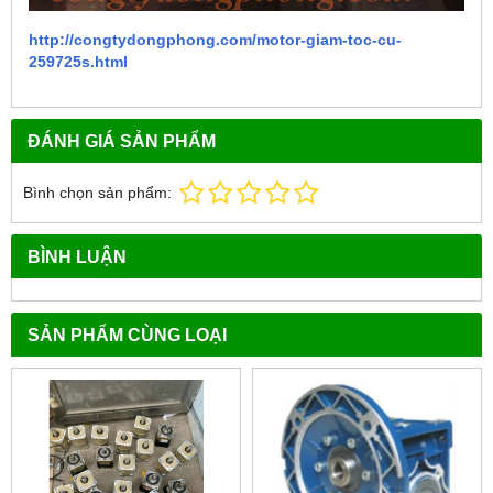
http://congtydongphong.com/motor-giam-toc-cu-
259725s.html
ĐÁNH GIÁ SẢN PHẨM
Bình chọn sản phẩm:
BÌNH LUẬN
SẢN PHẨM CÙNG LOẠI