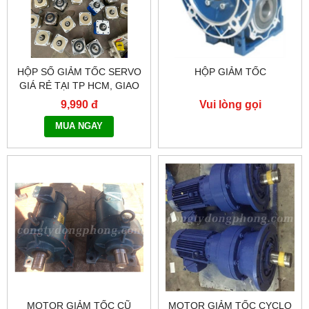
HỘP SỐ GIẢM TỐC SERVO
HỘP GIẢM TỐC
GIÁ RẺ TẠI TP HCM, GIAO
HÀNG TOÀN QUỐC NHANH
9,990 đ
Vui lòng gọi
CHÓNG - 0917.882.099
MUA NGAY
MOTOR GIẢM TỐC CŨ
MOTOR GIẢM TỐC CYCLO