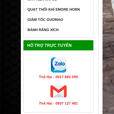
QUẠT THỔI KHÍ EMORE HORN
GIẢM TỐC GUOMAO
BÁNH RĂNG XÍCH
HỔ TRỢ TRỰC TUYẾN
Thế Hải - 0917 882 099
Thế Hải - 0937 127 481