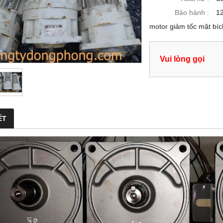
Bảo hành :
12
motor giảm tốc mặt bíc
Vui lòng gọi
ẾT