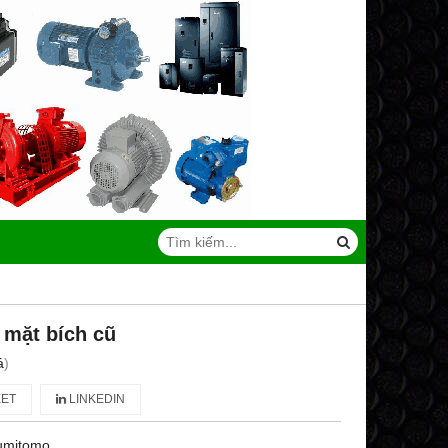
 mặt bích cũ
á
)
ET
LINKEDIN
umitomo