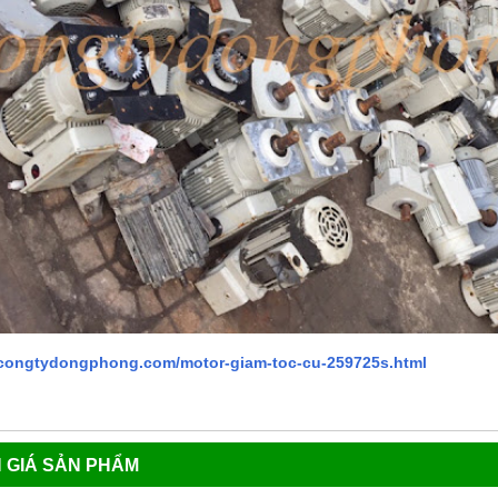
//congtydongphong.com/motor-giam-toc-cu-259725s.html
 GIÁ SẢN PHẨM