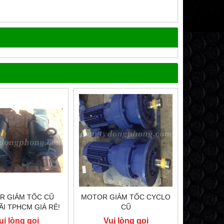
R GIẢM TỐC CŨ
MOTOR GIẢM TỐC CYCLO
ÃI TPHCM GIÁ RẺ!
CŨ
ui lòng gọi
Vui lòng gọi