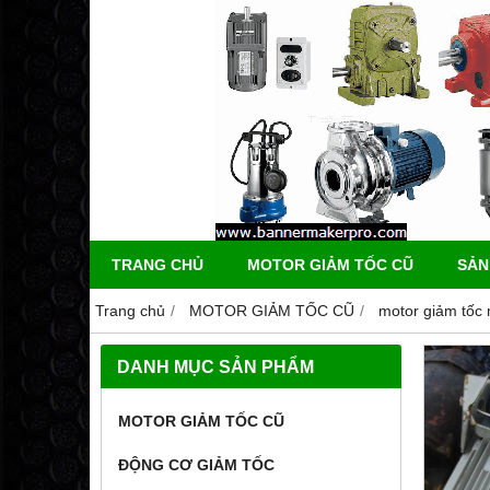
TRANG CHỦ
MOTOR GIẢM TỐC CŨ
SẢN
Trang chủ
MOTOR GIẢM TỐC CŨ
motor giảm tốc 
DANH MỤC SẢN PHẨM
MOTOR GIẢM TỐC CŨ
ĐỘNG CƠ GIẢM TỐC