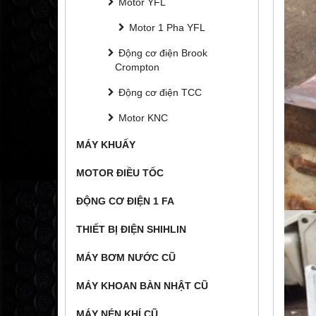
Motor YFL
Motor 1 Pha YFL
Động cơ điện Brook
Crompton
Động cơ điện TCC
Motor KNC
MÁY KHUẤY
MOTOR ĐIỀU TỐC
ĐỘNG CƠ ĐIỆN 1 FA
THIẾT BỊ ĐIỆN SHIHLIN
MÁY BƠM NƯỚC CŨ
MÁY KHOAN BÀN NHẬT CŨ
MÁY NÉN KHÍ CŨ