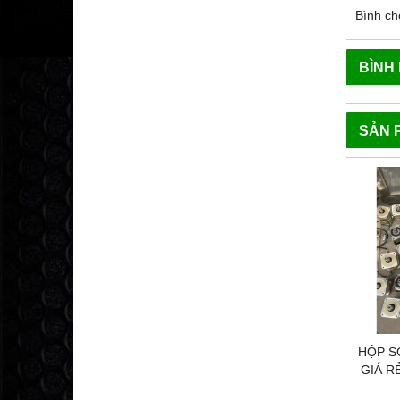
Bình ch
BÌNH
SẢN 
HỘP S
GIÁ R
HÀNG 