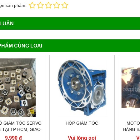
ọn sản phẩm:
 LUẬN
PHẨM CÙNG LOẠI
Ố GIẢM TỐC SERVO
HỘP GIẢM TỐC
MOTO
Ẻ TẠI TP HCM, GIAO
HÀNG B
TOÀN QUỐC NHANH
9,990 đ
Vui lòng gọi
V