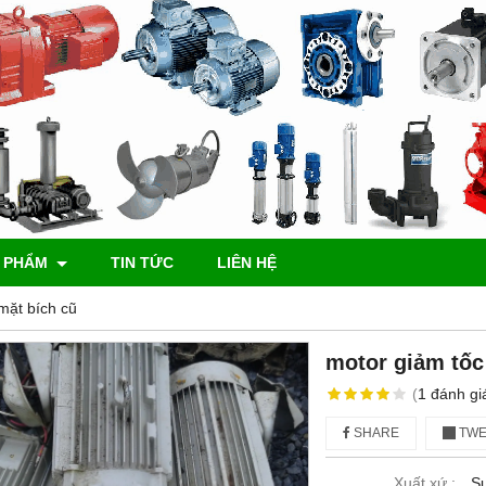
 PHẨM
TIN TỨC
LIÊN HỆ
mặt bích cũ
motor giảm tốc
(
1
đánh gi
SHARE
TWE
Xuất xứ :
S