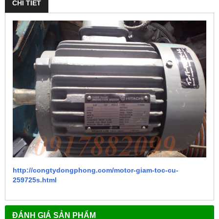
CHI TIẾT
http://congtydongphong.com/motor-giam-toc-cu-
259725s.html
ĐÁNH GIÁ SẢN PHẨM