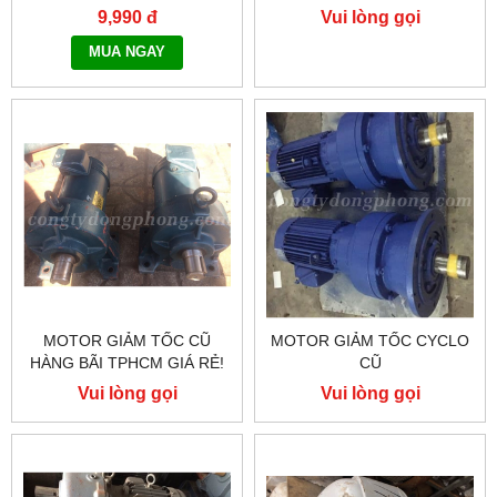
HÀNG TOÀN QUỐC NHANH
9,990 đ
Vui lòng gọi
CHÓNG - 0917.882.099
MUA NGAY
MOTOR GIẢM TỐC CŨ
MOTOR GIẢM TỐC CYCLO
HÀNG BÃI TPHCM GIÁ RẺ!
CŨ
Vui lòng gọi
Vui lòng gọi