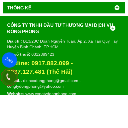
THỐNG KÊ
CÔNG TY TNHH ĐẦU TƯ THƯƠNG MẠI DỊCH VỤ
ĐÔNG PHONG
Địa chỉ:
B13/23C Đoàn Nguyễn Tuân, Ấp 2, Xã Tân Quý Tây,
Huyện Bình Chánh, TP.HCM
Mã số thuế:
0312389423
Zalo
Hotline:
0917.882.099
-
09
37.127.481 (Thế Hải)
E-mail::
diencodongphong@gmail.com
-
congtydongphong@yahoo.com
Website:
www.congtydongphong.com
DANH MỤC SẢN PHẨM