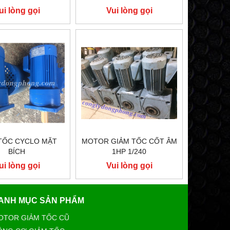
ui lòng gọi
Vui lòng gọi
TỐC CYCLO MẶT
MOTOR GIẢM TỐC CỐT ÂM
BÍCH
1HP 1/240
ui lòng gọi
Vui lòng gọi
ANH MỤC SẢN PHẨM
OTOR GIẢM TỐC CŨ