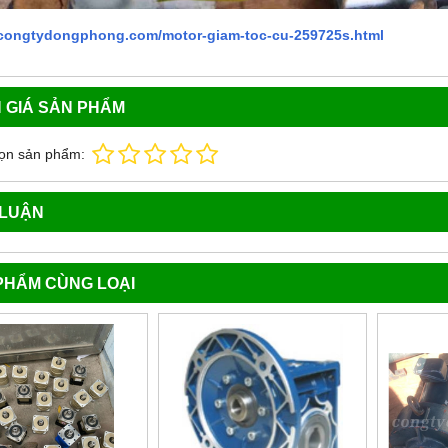
//congtydongphong.com/motor-giam-toc-cu-259725s.html
 GIÁ SẢN PHẨM
ọn sản phẩm:
 LUẬN
PHẨM CÙNG LOẠI