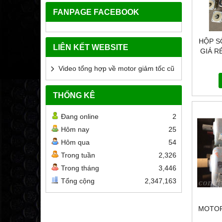
FANPAGE FACEBOOK
HỘP S
LIÊN KẾT WEBSITE
GIÁ R
HÀNG 
Video tổng hợp về motor giảm tốc cũ
CHÓN
THỐNG KÊ
Đang online
2
Hôm nay
25
Hôm qua
54
Trong tuần
2,326
Trong tháng
3,446
Tổng cộng
2,347,163
MOTOR