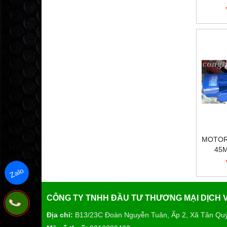
MOTOR
45
Zalo
CÔNG TY TNHH ĐẦU TƯ THƯƠNG MẠI DỊCH
Địa chỉ:
B13/23C Đoàn Nguyễn Tuân, Ấp 2, Xã Tân Qu