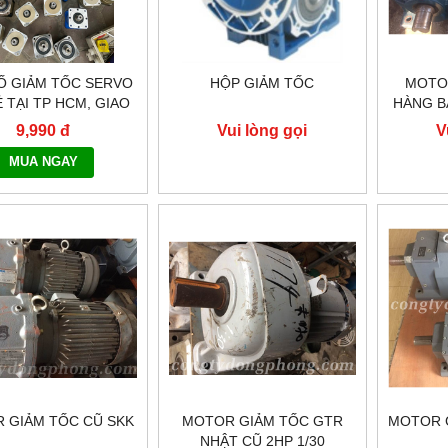
Ố GIẢM TỐC SERVO
HỘP GIẢM TỐC
MOTO
Ẻ TẠI TP HCM, GIAO
HÀNG B
TOÀN QUỐC NHANH
9,990 đ
Vui lòng gọi
V
G - 0917.882.099
MUA NGAY
 GIẢM TỐC CŨ SKK
MOTOR GIẢM TỐC GTR
MOTOR 
NHẬT CŨ 2HP 1/30