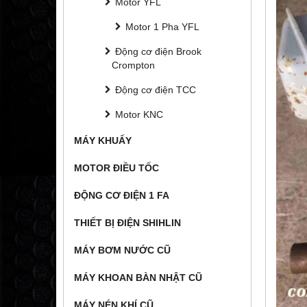
Motor YFL
Motor 1 Pha YFL
Động cơ điện Brook
Crompton
Động cơ điện TCC
Motor KNC
MÁY KHUẤY
MOTOR ĐIỀU TỐC
ĐỘNG CƠ ĐIỆN 1 FA
THIẾT BỊ ĐIỆN SHIHLIN
MÁY BƠM NƯỚC CŨ
MÁY KHOAN BÀN NHẬT CŨ
MÁY NÉN KHÍ CŨ