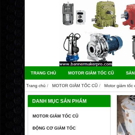
TRANG CHỦ
MOTOR GIẢM TỐC CŨ
SẢN
Trang chủ
MOTOR GIẢM TỐC CŨ
Motor giảm tốc
DANH MỤC SẢN PHẨM
MOTOR GIẢM TỐC CŨ
ĐỘNG CƠ GIẢM TỐC