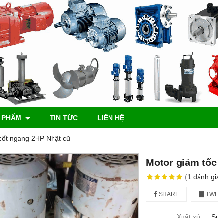
 PHẨM
TIN TỨC
LIÊN HỆ
 cốt ngang 2HP Nhật cũ
Motor giảm tốc
(
1
đánh gi
SHARE
TWE
Xuất xứ :
S