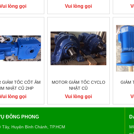
Vui lòng gọi
Vui lòng gọi
V
 GIẢM TỐC CỐT ÂM
MOTOR GIẢM TỐC CYCLO
GIẢM 
MM NHẬT CŨ 2HP
NHẬT CŨ
Vui lòng gọi
Vui lòng gọi
V
 VỤ ĐÔNG PHONG
D
ý Tây, Huyện Bình Chánh, TP.HCM
M