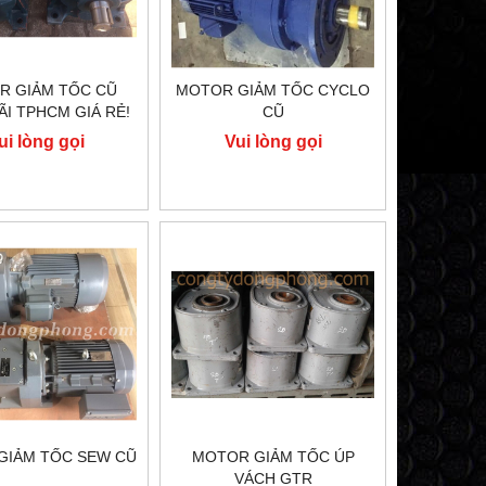
R GIẢM TỐC CŨ
MOTOR GIẢM TỐC CYCLO
ÃI TPHCM GIÁ RẺ!
CŨ
ui lòng gọi
Vui lòng gọi
GIẢM TỐC SEW CŨ
MOTOR GIẢM TỐC ÚP
VÁCH GTR