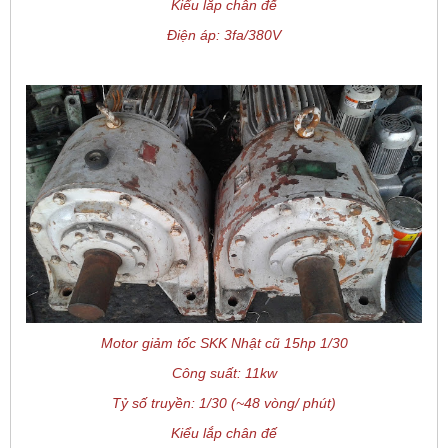
Kiểu lắp chân đế
Điện áp: 3fa/380V
Motor giảm tốc SKK Nhật cũ 15hp 1/30
Công suất: 11kw
Tỷ số truyền: 1/30 (~48 vòng/ phút)
Kiểu lắp chân đế