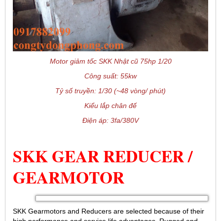
Motor giảm tốc SKK Nhật cũ 75hp 1/20
Công suất: 55kw
Tỷ số truyền: 1/30 (~48 vòng/ phút)
Kiểu lắp chân đế
Điện áp: 3fa/380V
SKK GEAR REDUCER /
GEARMOTOR
SKK Gearmotors and Reducers are selected because of their
high performance and service life advantages. Rugged and