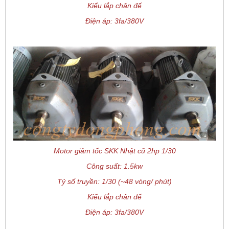
Kiểu lắp chân đế
Điện áp: 3fa/380V
Motor giảm tốc SKK Nhật cũ 2hp 1/30
Công suất: 1.5kw
Tỷ số truyền: 1/30 (~48 vòng/ phút)
Kiểu lắp chân đế
Điện áp: 3fa/380V