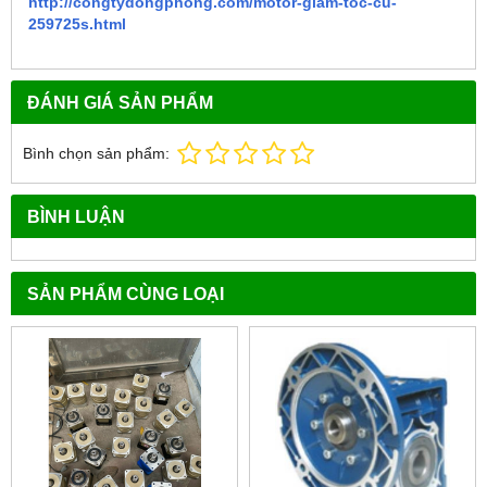
http://congtydongphong.com/motor-giam-toc-cu-
259725s.html
ĐÁNH GIÁ SẢN PHẨM
Bình chọn sản phẩm:
BÌNH LUẬN
SẢN PHẨM CÙNG LOẠI