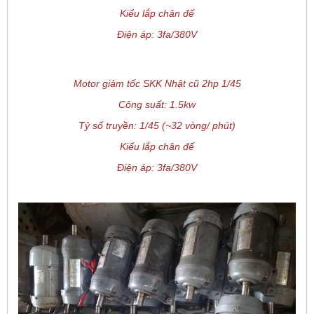
Kiểu lắp chân đế
Điện áp: 3fa/380V
Motor giảm tốc SKK Nhật cũ 2hp 1/45
Công suất: 1.5kw
Tỷ số truyền: 1/45 (~32 vòng/ phút)
Kiểu lắp chân đế
Điện áp: 3fa/380V