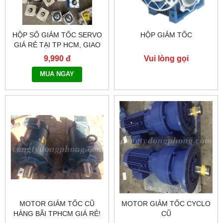
HỘP SỐ GIẢM TỐC SERVO
HỘP GIẢM TỐC
GIÁ RẺ TẠI TP HCM, GIAO
HÀNG TOÀN QUỐC NHANH
9,990 đ
Vui lòng gọi
CHÓNG - 0917.882.099
MUA NGAY
MOTOR GIẢM TỐC CŨ
MOTOR GIẢM TỐC CYCLO
HÀNG BÃI TPHCM GIÁ RẺ!
CŨ