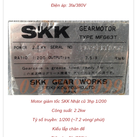
Điện áp: 3fa/380V
Motor giảm tốc SKK Nhật cũ 3hp 1/200
Công suất: 2.2kw
Tỷ số truyền: 1/200 (~7.2 vòng/ phút)
Kiểu lắp chân đế