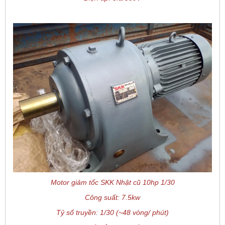
Motor giảm tốc SKK Nhật cũ 10hp 1/30
Công suất: 7.5kw
Tỷ số truyền: 1/30 (~48 vòng/ phút)