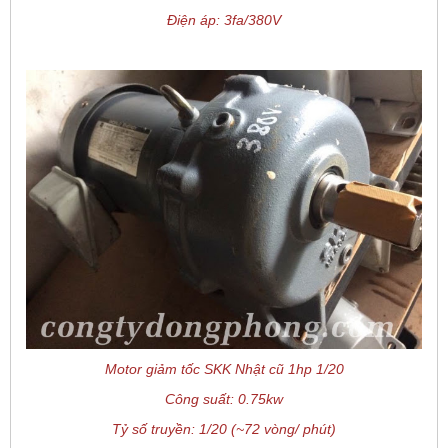
Điện áp: 3fa/380V
Motor giảm tốc SKK Nhật cũ 1hp 1/20
Công suất: 0.75kw
Tỷ số truyền: 1/20 (~72 vòng/ phút)