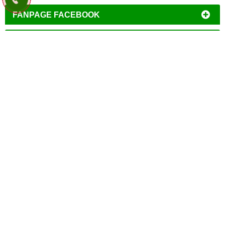
FANPAGE FACEBOOK
LIÊN KẾT WEBSITE
THỐNG KÊ
CÔNG TY TNHH ĐẦU TƯ THƯƠNG MẠI DỊCH VỤ
ĐÔNG PHONG
Địa chỉ:
B13/23C Đoàn Nguyễn Tuân, Ấp 2, Xã Tân Quý Tây,
Huyện Bình Chánh, TP.HCM
Mã số thuế:
0312389423
Hotline:
0917.882.099
-
09
37.127.481 (Thế Hải)
E-mail::
diencodongphong@gmail.com
-
congtydongphong@yahoo.com
Website:
www.congtydongphong.com