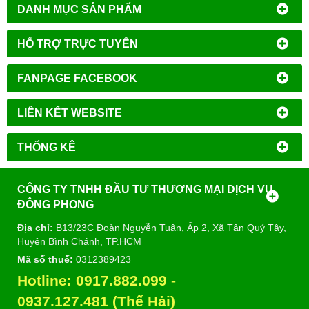
DANH MỤC SẢN PHẨM
HỔ TRỢ TRỰC TUYẾN
FANPAGE FACEBOOK
LIÊN KẾT WEBSITE
THỐNG KÊ
CÔNG TY TNHH ĐẦU TƯ THƯƠNG MẠI DỊCH VỤ
ĐÔNG PHONG
Địa chỉ:
B13/23C Đoàn Nguyễn Tuân, Ấp 2, Xã Tân Quý Tây,
Huyện Bình Chánh, TP.HCM
Mã số thuế:
0312389423
Hotline:
0917.882.099
-
09
37.127.481 (Thế Hải)