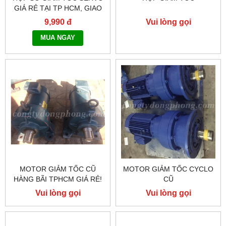
GIÁ RẺ TẠI TP HCM, GIAO
HÀNG TOÀN QUỐC NHANH
9,990 đ
Vui lòng gọi
CHÓNG - 0917.882.099
MUA NGAY
MOTOR GIẢM TỐC CŨ
MOTOR GIẢM TỐC CYCLO
HÀNG BÃI TPHCM GIÁ RẺ!
CŨ
Vui lòng gọi
Vui lòng gọi