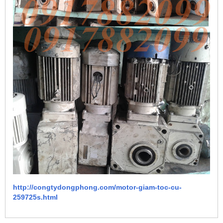
http://congtydongphong.com/motor-giam-toc-cu-
259725s.html