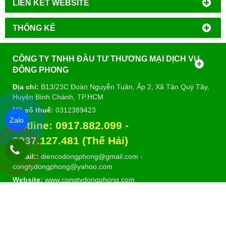
LIÊN KẾT WEBSITE
THỐNG KÊ
CÔNG TY TNHH ĐẦU TƯ THƯƠNG MẠI DỊCH VỤ
ĐÔNG PHONG
Địa chỉ:
B13/23C Đoàn Nguyễn Tuân, Ấp 2, Xã Tân Quý Tây,
Huyện Bình Chánh, TP.HCM
Mã số thuế:
0312389423
Zalo
Hotline:
0917.882.099
-
09
37.127.481 (Thế Hải)
E-mail::
diencodongphong@gmail.com
-
congtydongphong@yahoo.com
Website:
www.congtydongphong.com