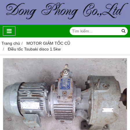
Trang chủ
MOTOR GIẢM TỐC CŨ
Điều tốc Tsubaki disco 1.5kw