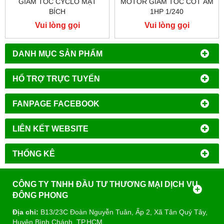
GIẢM TỐC CYCLO MẶT
MOTOR GIẢM TỐC CỐT ÂM
BÍCH
1HP 1/240
Vui lòng gọi
Vui lòng gọi
DANH MỤC SẢN PHẨM
HỔ TRỢ TRỰC TUYẾN
FANPAGE FACEBOOK
LIÊN KẾT WEBSITE
THỐNG KÊ
CÔNG TY TNHH ĐẦU TƯ THƯƠNG MẠI DỊCH VỤ
ĐÔNG PHONG
Địa chỉ:
B13/23C Đoàn Nguyễn Tuân, Ấp 2, Xã Tân Quý Tây,
Huyện Bình Chánh, TP.HCM