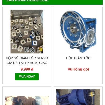
SẢN PHẨM CÙNG LOẠI
HỘP SỐ GIẢM TỐC SERVO
HỘP GIẢM TỐC
GIÁ RẺ TẠI TP HCM, GIAO
HÀNG TOÀN QUỐC NHANH
9,990 đ
Vui lòng gọi
CHÓNG - 0917.882.099
MUA NGAY