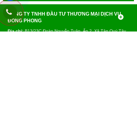
CÔNG TY TNHH ĐẦU TƯ THƯƠNG MẠI DỊCH VỤ
ĐÔNG PHONG
Địa chỉ:
B13/23C Đoàn Nguyễn Tuân, Ấp 2, Xã Tân Quý Tây,
Huyện Bình Chánh, TP.HCM
Mã số thuế:
0312389423
Hotline:
0917.882.099
-
09
37.127.481 (Thế Hải)
E-mail::
diencodongphong@gmail.com
-
congtydongphong@yahoo.com
Website:
www.congtydongphong.com
DANH MỤC SẢN PHẨM
Copyright© 2021