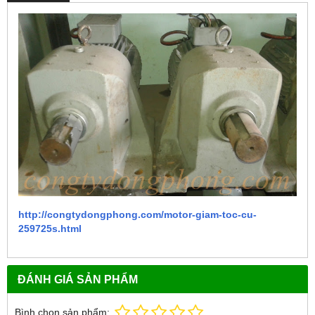
http://congtydongphong.com/motor-giam-toc-cu-
259725s.html
ĐÁNH GIÁ SẢN PHẨM
Bình chọn sản phẩm: