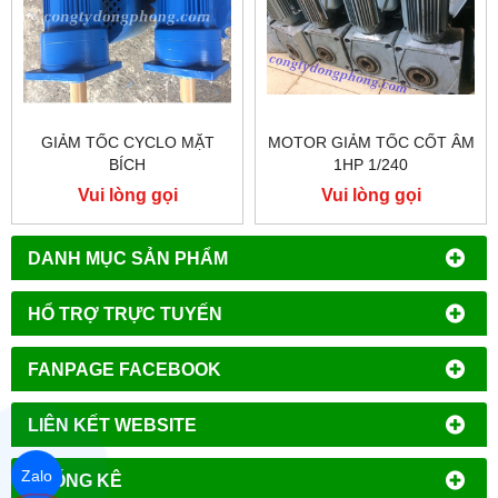
GIẢM TỐC CYCLO MẶT
MOTOR GIẢM TỐC CỐT ÂM
BÍCH
1HP 1/240
Vui lòng gọi
Vui lòng gọi
DANH MỤC SẢN PHẨM
HỔ TRỢ TRỰC TUYẾN
FANPAGE FACEBOOK
LIÊN KẾT WEBSITE
Zalo
THỐNG KÊ