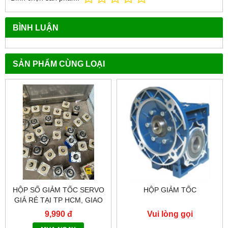
BÌNH LUẬN
SẢN PHẨM CÙNG LOẠI
HỘP SỐ GIẢM TỐC SERVO
HỘP GIẢM TỐC
GIÁ RẺ TẠI TP HCM, GIAO
HÀNG TOÀN QUỐC NHANH
9,990 đ
Vui lòng gọi
CHÓNG - 0917.882.099