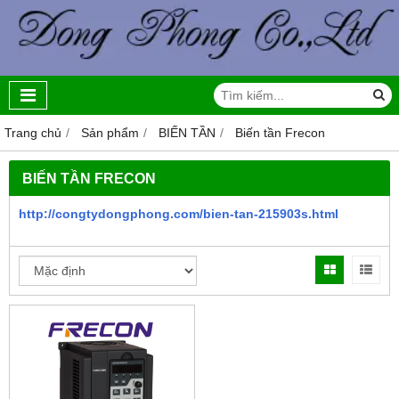
Trang chủ
Sản phẩm
BIẾN TẦN
Biến tần Frecon
BIẾN TẦN FRECON
http://congtydongphong.com/bien-tan-215903s.html