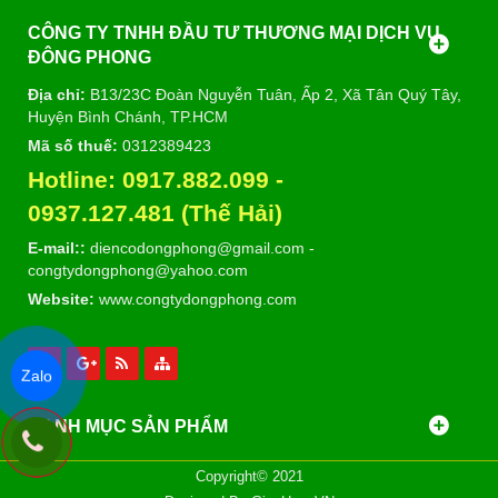
CÔNG TY TNHH ĐẦU TƯ THƯƠNG MẠI DỊCH VỤ
ĐÔNG PHONG
Địa chỉ:
B13/23C Đoàn Nguyễn Tuân, Ấp 2, Xã Tân Quý Tây,
Huyện Bình Chánh, TP.HCM
Mã số thuế:
0312389423
Hotline:
0917.882.099
-
09
37.127.481 (Thế Hải)
E-mail::
diencodongphong@gmail.com
-
congtydongphong@yahoo.com
Website:
www.congtydongphong.com
Zalo
DANH MỤC SẢN PHẨM
Copyright© 2021