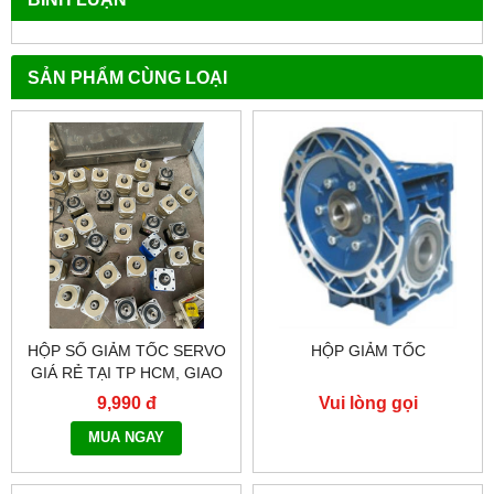
SẢN PHẨM CÙNG LOẠI
HỘP SỐ GIẢM TỐC SERVO
HỘP GIẢM TỐC
GIÁ RẺ TẠI TP HCM, GIAO
HÀNG TOÀN QUỐC NHANH
9,990 đ
Vui lòng gọi
CHÓNG - 0917.882.099
MUA NGAY