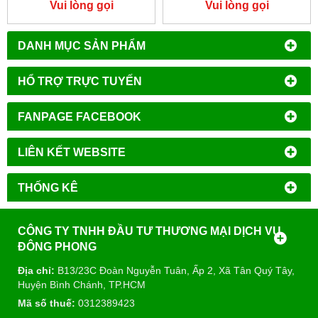
MOTOR GIẢM TỐC CỐT ÂM
MOTOR GIẢM TỐC CYCLO
45MM NHẬT CŨ 2HP
NHẬT CŨ
Vui lòng gọi
Vui lòng gọi