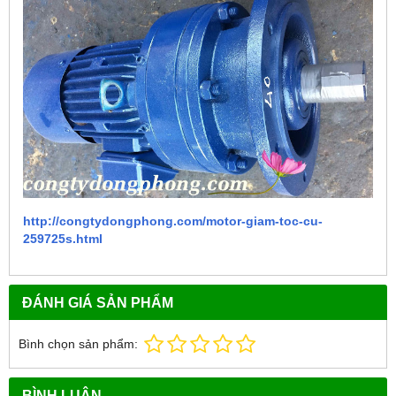
http://congtydongphong.com/motor-giam-toc-cu-
259725s.html
ĐÁNH GIÁ SẢN PHẨM
Bình chọn sản phẩm:
BÌNH LUẬN