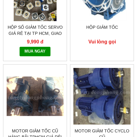
HỘP SỐ GIẢM TỐC SERVO
HỘP GIẢM TỐC
GIÁ RẺ TẠI TP HCM, GIAO
HÀNG TOÀN QUỐC NHANH
9,990 đ
Vui lòng gọi
CHÓNG - 0917.882.099
MUA NGAY
MOTOR GIẢM TỐC CŨ
MOTOR GIẢM TỐC CYCLO