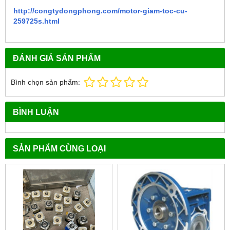
http://congtydongphong.com/motor-giam-toc-cu-
259725s.html
ĐÁNH GIÁ SẢN PHẨM
Bình chọn sản phẩm:
BÌNH LUẬN
SẢN PHẨM CÙNG LOẠI