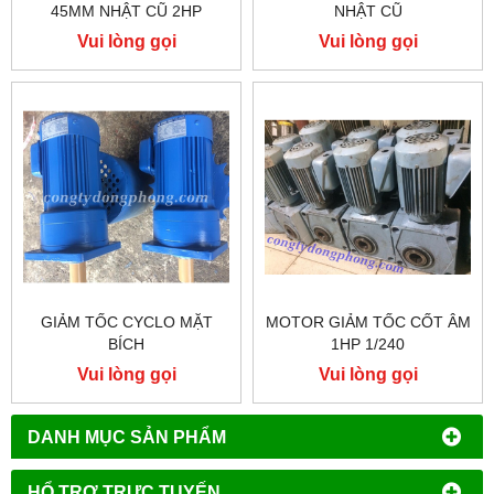
45MM NHẬT CŨ 2HP
NHẬT CŨ
Vui lòng gọi
Vui lòng gọi
GIẢM TỐC CYCLO MẶT
MOTOR GIẢM TỐC CỐT ÂM
BÍCH
1HP 1/240
Vui lòng gọi
Vui lòng gọi
DANH MỤC SẢN PHẨM
HỔ TRỢ TRỰC TUYẾN