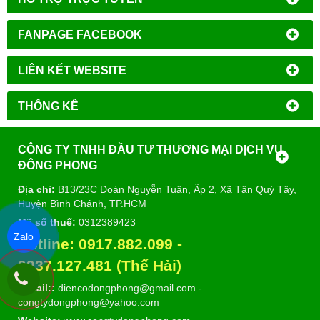
FANPAGE FACEBOOK
LIÊN KẾT WEBSITE
THỐNG KÊ
CÔNG TY TNHH ĐẦU TƯ THƯƠNG MẠI DỊCH VỤ
ĐÔNG PHONG
Địa chỉ:
B13/23C Đoàn Nguyễn Tuân, Ấp 2, Xã Tân Quý Tây,
Huyện Bình Chánh, TP.HCM
Mã số thuế:
0312389423
Zalo
Hotline:
0917.882.099
-
09
37.127.481 (Thế Hải)
E-mail::
diencodongphong@gmail.com
-
congtydongphong@yahoo.com