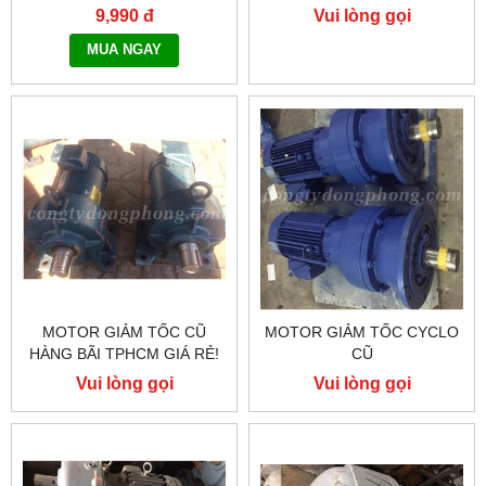
HÀNG TOÀN QUỐC NHANH
9,990 đ
Vui lòng gọi
CHÓNG - 0917.882.099
MUA NGAY
MOTOR GIẢM TỐC CŨ
MOTOR GIẢM TỐC CYCLO
HÀNG BÃI TPHCM GIÁ RẺ!
CŨ
Vui lòng gọi
Vui lòng gọi