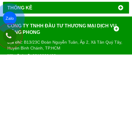
THỐNG KÊ
Zalo
CÔNG TY TNHH ĐẦU TƯ THƯƠNG MẠI DỊCH VỤ
ĐÔNG PHONG
Địa chỉ:
B13/23C Đoàn Nguyễn Tuân, Ấp 2, Xã Tân Quý Tây,
Huyện Bình Chánh, TP.HCM
Mã số thuế:
0312389423
Hotline:
0917.882.099
-
09
37.127.481 (Thế Hải)
E-mail::
diencodongphong@gmail.com
-
congtydongphong@yahoo.com
Website:
www.congtydongphong.com
DANH MỤC SẢN PHẨM