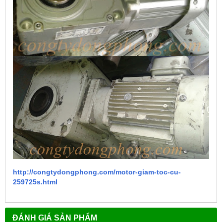
http://congtydongphong.com/motor-giam-toc-cu-
259725s.html
ĐÁNH GIÁ SẢN PHẨM