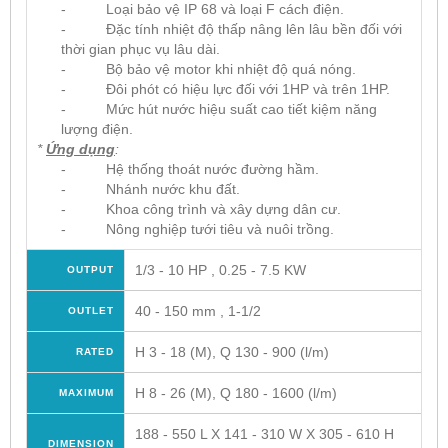
- Loại bảo vệ IP 68 và loại F cách điện.
- Đặc tính nhiệt độ thấp nâng lên lâu bền đối với
thời gian phục vụ lâu dài.
- Bộ bảo vệ motor khi nhiệt độ quá nóng.
- Đôi phót có hiệu lực đối với 1HP và trên 1HP.
- Mức hút nước hiệu suất cao tiết kiệm năng
lượng điện.
*
Ứng dụng
:
- Hệ thống thoát nước đường hầm.
- Nhánh nước khu đất.
- Khoa công trình và xây dựng dân cư.
- Nông nghiệp tưới tiêu và nuôi trồng.
1/3 - 10 HP , 0.25 - 7.5 KW
OUTPUT
40 - 150 mm , 1-1/2
OUTLET
H 3 - 18 (M), Q 130 - 900 (l/m)
RATED
H 8 - 26 (M), Q 180 - 1600 (l/m)
MAXIMUM
188 - 550 L X 141 - 310 W X 305 - 610 H
DIMENSION