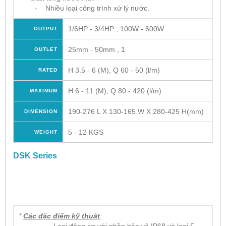
- Nhiều loại công trình xử lý nước.
1/6HP - 3/4HP , 100W - 600W
OUTPUT
25mm - 50mm , 1
OUTLET
H 3.5 - 6 (M), Q 60 - 50 (l/m)
RATED
H 6 - 11 (M), Q 80 - 420 (l/m)
MAXIMUM
190-276 L X 130-165 W X 280-425 H(mm)
DIMENSION
5 - 12 KGS
WEIGHT
DSK Series
*
Các đặc điểm kỹ thuật
: