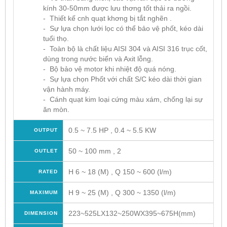
kính 30-50mm được lưu thơng tốt thải ra ngồi.
- Thiết kế cnh quạt khơng bị tắt nghẽn .
- Sự lựa chọn lưới lọc có thể bảo vệ phốt, kéo dài
tuổi thọ.
- Toàn bộ là chất liệu AISI 304 và AISI 316 trục cốt,
dùng trong nước biển và Axit lỗng.
- Bộ bảo vệ motor khi nhiệt độ quá nóng.
- Sự lựa chọn Phốt với chất S/C kéo dài thời gian
vận hành máy.
- Cánh quạt kim loại cứng màu xám, chống lại sự
ăn mòn.
0.5 ~ 7.5 HP , 0.4 ~ 5.5 KW
OUTPUT
50 ~ 100 mm , 2
OUTLET
H 6 ~ 18 (M) , Q 150 ~ 600 (l/m)
RATED
H 9 ~ 25 (M) , Q 300 ~ 1350 (l/m)
MAXIMUM
223~525LX132~250WX395~675H(mm)
DIMENSION