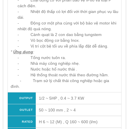
- Loại động cơ với phần bảo vệ IP68 và loại F
cách điện.
- Nhiệt độ thấp có lợi đối với thời gian phục vụ lâu
dài.
- Động cơ một pha cùng với bộ bảo vệ motor khi
nhiệt độ quá nóng.
- Cánh quạt là 2 con dao bằng tungstem
- Vỏ bọc động cơ bằng Inox.
- Vị trí cột bệ tối ưu về phía lắp đặt dễ dàng.
*
Ứng dụng
:
- Tống nước tuôn ra.
- Nhà máy công nghiệp nhẹ.
- Nước hoặc hố nước thải .
- Hệ thống thoát nước thải theo đường hầm.
- Trạm sử lý chất thải công nghiệp hoặc gia
đình.
1/2 ~ 5HP , 0.4 ~ 3.7 KW
OUTPUT
50 ~ 100 mm , 2 ~ 4
OUTLET
H 6 ~ 12 (M) , Q 160 ~ 600 (l/m)
RATED