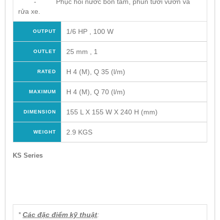
- Phục hồi nước bồn tắm, phun tưới vườn và
rửa xe.
1/6 HP , 100 W
OUTPUT
25 mm , 1
OUTLET
H 4 (M), Q 35 (l/m)
RATED
H 4 (M), Q 70 (l/m)
MAXIMUM
155 L X 155 W X 240 H (mm)
DIMENSION
2.9 KGS
WEIGHT
KS Series
*
Các đặc điểm kỹ thuật
: