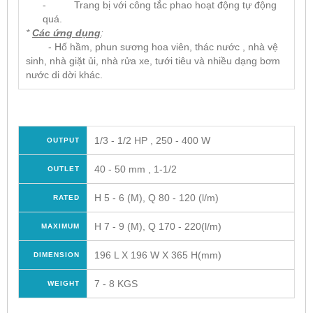
- Trang bị với công tắc phao hoạt động tự động
quá.
*
Các ứng dụng
:
- Hố hầm, phun sương hoa viên, thác nước , nhà vệ
sinh, nhà giặt ủi, nhà rửa xe, tưới tiêu và nhiều dạng bơm
nước di dời khác.
1/3 - 1/2 HP , 250 - 400 W
OUTPUT
40 - 50 mm , 1-1/2
OUTLET
H 5 - 6 (M), Q 80 - 120 (l/m)
RATED
H 7 - 9 (M), Q 170 - 220(l/m)
MAXIMUM
196 L X 196 W X 365 H(mm)
DIMENSION
7 - 8 KGS
WEIGHT