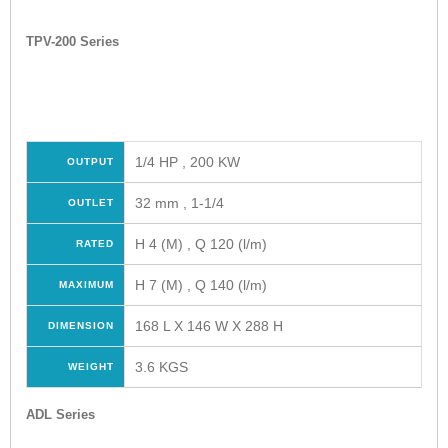
TPV-200 Series
1/4 HP , 200 KW
OUTPUT
32 mm , 1-1/4
OUTLET
H 4 (M) , Q 120 (l/m)
RATED
H 7 (M) , Q 140 (l/m)
MAXIMUM
168 L X 146 W X 288 H
DIMENSION
3.6 KGS
WEIGHT
ADL Series