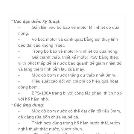
*
Các đặc điểm kỹ thuật
:
- Gắn liền vào bộ bảo vệ motor khi nhiệt độ quá
nóng.
- Vỏ bọc motor và cánh quạt bằng sợi thủy tinh
dẻo dai cao không rỉ sét.
- Trong bộ bảo vệ motor khi nhiệt độ quá nóng.
- Giá thành thấp, thiết kế motor PSC bằng thép,
vị trí phót thấp dễ bị nước bao quanh để giảm nhiệt độ
và tăng thêm tính bền lâu của máy.
- Mức độ bơm nước thặng dư thấp nhất 3mm.
- Hiệu suất cao đối với chi phí có hiệu quả hoạt
động bơm.
- BPS-100A trang bị với công tắc phao, thích hợp
với hố hầm nhỏ.
*
Các ứng dụng
:
- Mức độ bơm nước có thể đạt đến tối tiểu 3mm,
dễ dàng rửa bồn chứa và bể cá.
- Thích hợp dùng trong hố hầm nước thải, vườn
nghệ thuật thác nước, vườn phun.