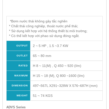
*Bơm nước thải không gây tắc nghẽn
* Chất thải công nghiệp, thoát nước phế thải;
* Sử dụng kết hợp với hệ thống thiết bị môi trường;
* Có thể kết hợp với phao sử dụng đóng ngắt.
2 ~ 5 HP , 1.5 ~3.7 KW
OUTPUT
65 ~ 80 mm
OUTLET
H 8 ~ 11(M) , Q 450 ~ 920 (l/m)
RATED
H 15 ~ 18 (M), Q 800 ~1600 (l/m)
MAXIMUM
497~567L X291~328W X 576~687H (mm)
DIMENSION
51 ~ 74 KGS
WEIGHT
ADVS Series