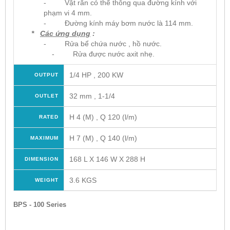
- Vật rắn có thể thông qua đường kính với
phạm vi 4 mm.
- Đường kính máy bơm nước là 114 mm.
*
Các ứng dụng
:
- Rửa bể chứa nước , hồ nước.
- Rửa được nước axit nhẹ.
1/4 HP , 200 KW
OUTPUT
32 mm , 1-1/4
OUTLET
H 4 (M) , Q 120 (l/m)
RATED
H 7 (M) , Q 140 (l/m)
MAXIMUM
168 L X 146 W X 288 H
DIMENSION
3.6 KGS
WEIGHT
BPS - 100 Series