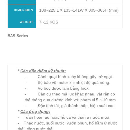
188~225 L X 133~141W X 305~365H (mm)
DIMENSION
7~12 KGS
WEIGHT
BAS Series
*
Các đặc điểm kỹ thuật:
- Cánh quạt hình xoáy không gây trở ngại.
- Bộ bảo vệ motor khi nhiệt độ quá nóng.
- Vỏ bọc được làm bằng Inox.
- Căn cứ theo mã lực khác nhau, vật rắn có
thể thông qua đường kính với phạm vi 5 ~ 10 mm.
- Đặc tính tốt, giá thành thấp, hiệu suất cao.
*
Các ứng dụng:
- Tuần hoàn ao hoặc hồ cá và thải ra nước mưa.
- Thác nước, suối nước, vườn phun, hố hầm ứ nước
thải, tống nước thải.