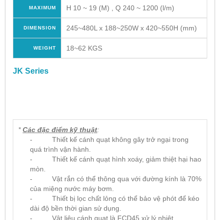
H 10 ~ 19 (M) , Q 240 ~ 1200 (l/m)
MAXIMUM
245~480L x 188~250W x 420~550H (mm)
DIMENSION
18~62 KGS
WEIGHT
JK Series
*
Các đặc điểm kỹ thuật
:
- Thiết kế cánh quạt không gây trở ngại trong
quá trình vận hành.
- Thiết kế cánh quạt hình xoáy, giảm thiệt hại hao
mòn.
- Vật rắn có thể thông qua với đường kính là 70%
của miệng nước máy bơm.
- Thiết bị lọc chất lỏng có thể bảo vệ phót để kéo
dài độ bền thời gian sử dụng.
- Vật liệu cánh quạt là FCD45 xử lý nhiệt.