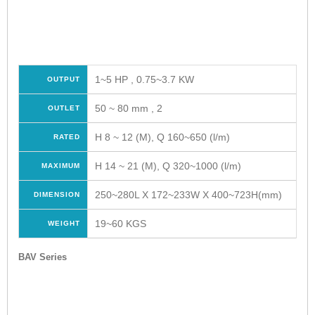
1~5 HP , 0.75~3.7 KW
OUTPUT
50 ~ 80 mm , 2
OUTLET
H 8 ~ 12 (M), Q 160~650 (l/m)
RATED
H 14 ~ 21 (M), Q 320~1000 (l/m)
MAXIMUM
250~280L X 172~233W X 400~723H(mm)
DIMENSION
19~60 KGS
WEIGHT
BAV Series