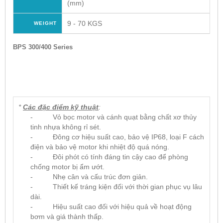
(mm)
9 - 70 KGS
WEIGHT
BPS 300/400 Series
*
Các đặc điểm kỹ thuật
:
- Vỏ bọc motor và cánh quạt bằng chất xơ thủy
tinh nhựa không rỉ sét.
- Đông cơ hiệu suất cao, bảo vệ IP68, loại F cách
điện và bảo vệ motor khi nhiệt độ quá nóng.
- Đôi phót có tính đáng tin cậy cao để phòng
chống motor bị ẩm ướt.
- Nhẹ cân và cấu trúc đơn giản.
- Thiết kế tráng kiện đối với thời gian phục vụ lâu
dài.
- Hiệu suất cao đối với hiệu quả về hoạt động
bơm và giá thành thấp.