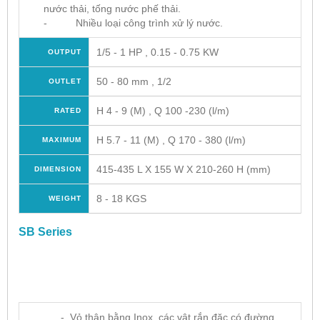
nước thải, tống nước phế thải.
- Nhiều loại công trình xử lý nước.
1/5 - 1 HP , 0.15 - 0.75 KW
OUTPUT
50 - 80 mm , 1/2
OUTLET
H 4 - 9 (M) , Q 100 -230 (l/m)
RATED
H 5.7 - 11 (M) , Q 170 - 380 (l/m)
MAXIMUM
415-435 L X 155 W X 210-260 H (mm)
DIMENSION
8 - 18 KGS
WEIGHT
SB Series
- Vỏ thân bằng Inox, các vật rắn đặc có đường