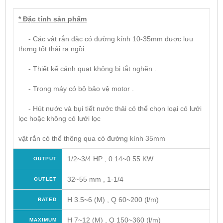
* Đặc tính sản phẩm
- Các vật rắn đặc có đường kính 10-35mm được lưu
thơng tốt thải ra ngồi.
- Thiết kế cánh quạt không bị tắt nghẽn .
- Trong máy có bộ bảo vệ motor .
- Hút nước và bụi tiết nước thải có thể chọn loại có lưới
lọc hoặc không có lưới lọc
vật rắn có thể thông qua có đường kính 35mm
1/2~3/4 HP , 0.14~0.55 KW
OUTPUT
32~55 mm , 1-1/4
OUTLET
H 3.5~6 (M) , Q 60~200 (l/m)
RATED
H 7~12 (M) , Q 150~360 (l/m)
MAXIMUM