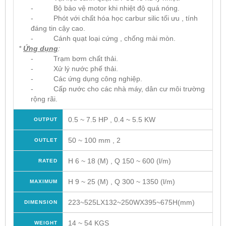
- Bộ bảo vệ motor khi nhiệt độ quá nóng.
- Phót với chất hóa học carbur silic tối ưu , tính
đáng tin cậy cao.
- Cánh quạt loại cứng , chống mài mòn.
*
Ứng dụng
:
- Trạm bơm chất thải.
- Xử lý nước phế thải.
- Các ứng dụng công nghiệp.
- Cấp nước cho các nhà máy, dân cư môi trường
rộng rãi.
0.5 ~ 7.5 HP , 0.4 ~ 5.5 KW
OUTPUT
50 ~ 100 mm , 2
OUTLET
H 6 ~ 18 (M) , Q 150 ~ 600 (l/m)
RATED
H 9 ~ 25 (M) , Q 300 ~ 1350 (l/m)
MAXIMUM
223~525LX132~250WX395~675H(mm)
DIMENSION
14 ~ 54 KGS
WEIGHT