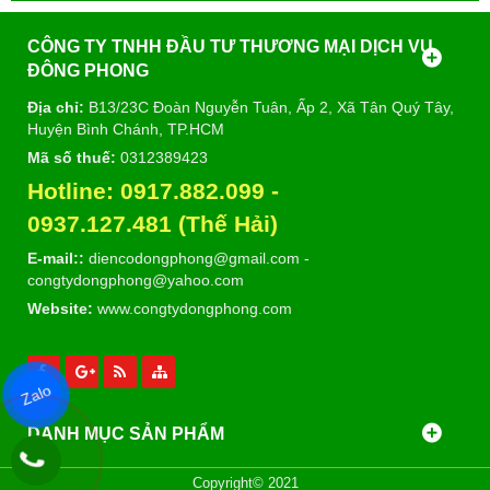
CÔNG TY TNHH ĐẦU TƯ THƯƠNG MẠI DỊCH VỤ
ĐÔNG PHONG
Địa chỉ:
B13/23C Đoàn Nguyễn Tuân, Ấp 2, Xã Tân Quý Tây,
Huyện Bình Chánh, TP.HCM
Mã số thuế:
0312389423
Hotline:
0917.882.099
-
09
37.127.481 (Thế Hải)
E-mail::
diencodongphong@gmail.com
-
congtydongphong@yahoo.com
Website:
www.congtydongphong.com
Zalo
DANH MỤC SẢN PHẨM
Copyright© 2021