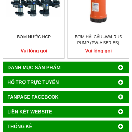
BƠM NƯỚC HCP
BƠM HẢI CẨU -WALRUS
PUMP (PW-A SERIES)
Vui lòng gọi
Vui lòng gọi
DANH MỤC SẢN PHẨM
HỔ TRỢ TRỰC TUYẾN
FANPAGE FACEBOOK
LIÊN KẾT WEBSITE
THỐNG KÊ