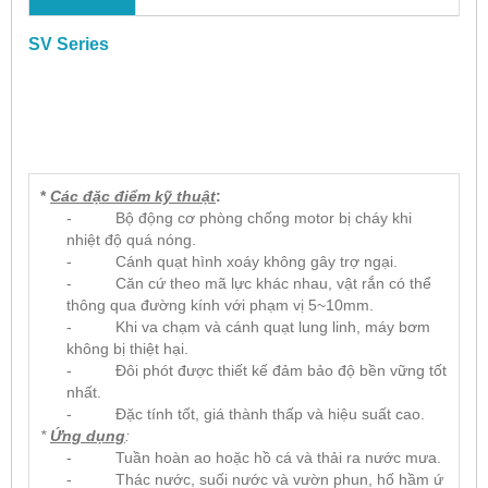
SV Series
*
Các đặc điểm kỹ thuật
:
- Bộ động cơ phòng chống motor bị cháy khi
nhiệt độ quá nóng.
- Cánh quạt hình xoáy không gây trợ ngại.
- Căn cứ theo mã lực khác nhau, vật rắn có thể
thông qua đường kính với phạm vị 5~10mm.
- Khi va chạm và cánh quạt lung linh, máy bơm
không bị thiệt hại.
- Đôi phót được thiết kế đảm bảo độ bền vững tốt
nhất.
- Đặc tính tốt, giá thành thấp và hiệu suất cao.
*
Ứng dụng
:
- Tuần hoàn ao hoặc hồ cá và thải ra nước mưa.
- Thác nước, suối nước và vườn phun, hố hầm ứ