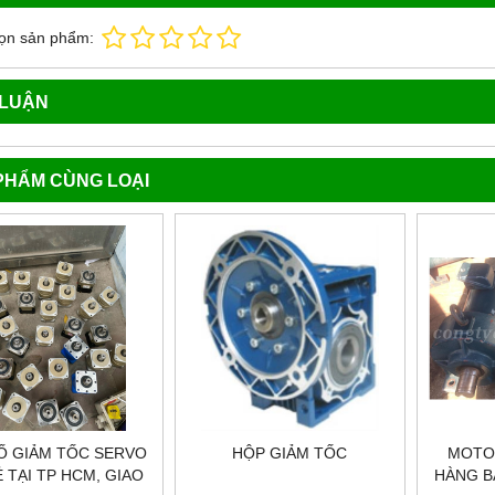
ọn sản phẩm:
 LUẬN
PHẨM CÙNG LOẠI
Ố GIẢM TỐC SERVO
HỘP GIẢM TỐC
MOTO
Ẻ TẠI TP HCM, GIAO
HÀNG B