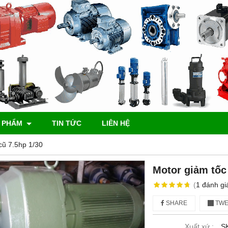
 PHẨM
TIN TỨC
LIÊN HỆ
cũ 7.5hp 1/30
Motor giảm tốc
(
1
đánh gi
SHARE
TWE
Xuất xứ :
S