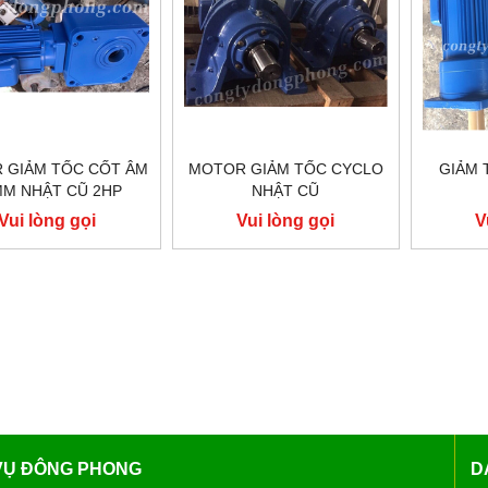
 GIẢM TỐC CỐT ÂM
MOTOR GIẢM TỐC CYCLO
GIẢM 
MM NHẬT CŨ 2HP
NHẬT CŨ
Vui lòng gọi
Vui lòng gọi
V
 VỤ ĐÔNG PHONG
D