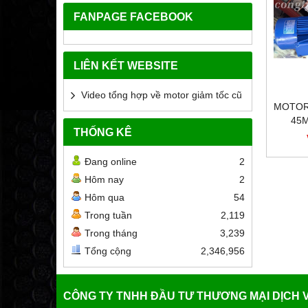
FANPAGE FACEBOOK
LIÊN KẾT WEBSITE
Video tổng hợp về motor giảm tốc cũ
MOTOR
45
THỐNG KÊ
Đang online
2
Hôm nay
2
Hôm qua
54
Trong tuần
2,119
Trong tháng
3,239
Tổng cộng
2,346,956
CÔNG TY TNHH ĐẦU TƯ THƯƠNG MẠI DỊCH