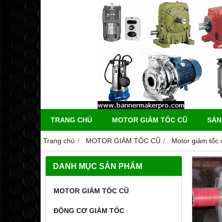
TRANG CHỦ
MOTOR GIẢM TỐC CŨ
SẢN
Trang chủ
MOTOR GIẢM TỐC CŨ
Motor giảm tốc 
DANH MỤC SẢN PHẨM
MOTOR GIẢM TỐC CŨ
ĐỘNG CƠ GIẢM TỐC