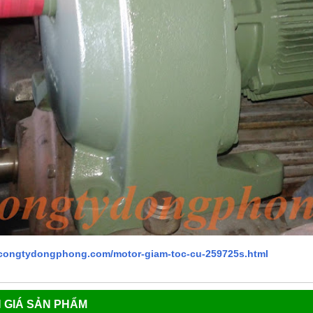
//congtydongphong.com/motor-giam-toc-cu-259725s.html
 GIÁ SẢN PHẨM