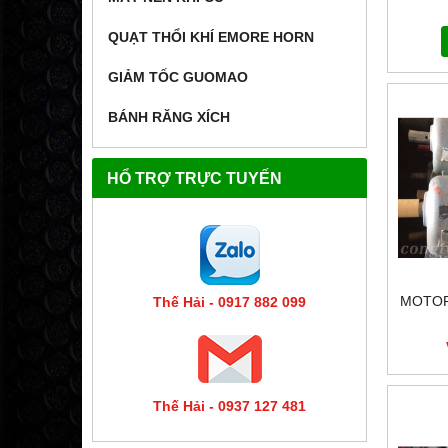
HÀNG 
CHÓN
QUẠT THỔI KHÍ EMORE HORN
GIẢM TỐC GUOMAO
BÁNH RĂNG XÍCH
HỔ TRỢ TRỰC TUYẾN
MOTOR
Thế Hải - 0917 882 099
Thế Hải - 0937 127 481