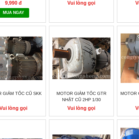
TOÀN QUỐC NHANH
9,990 đ
Vui lòng gọi
V
G - 0917.882.099
MUA NGAY
 GIẢM TỐC CŨ SKK
MOTOR GIẢM TỐC GTR
MOTOR 
NHẬT CŨ 2HP 1/30
Vui lòng gọi
Vui lòng gọi
V