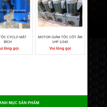
TỐC CYCLO MẶT
MOTOR GIẢM TỐC CỐT ÂM
BÍCH
1HP 1/240
ui lòng gọi
Vui lòng gọi
ANH MỤC SẢN PHẨM