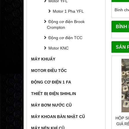
Motor YFL
Bình ch
Motor 1 Pha YFL
Động cơ điện Brook
BÌNH
Crompton
Động cơ điện TCC
SẢN 
Motor KNC
MÁY KHUẤY
MOTOR ĐIỀU TỐC
ĐỘNG CƠ ĐIỆN 1 FA
THIẾT BỊ ĐIỆN SHIHLIN
MÁY BƠM NƯỚC CŨ
MÁY KHOAN BÀN NHẬT CŨ
HỘP S
GIÁ R
MÁY NÉN KHÍ CŨ