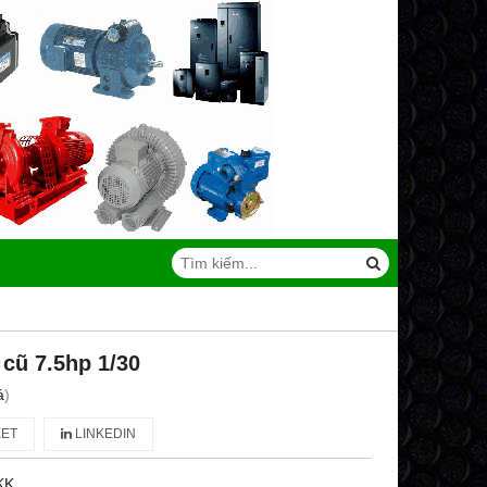
 cũ 7.5hp 1/30
á
)
ET
LINKEDIN
KK